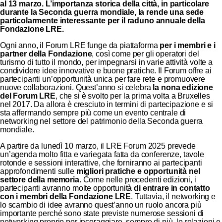
al 13 marzo. L’importanza storica della città, in particolare
durante la Seconda guerra mondiale, la rende una sede
particolarmente interessante per il raduno annuale della
Fondazione LRE.
Ogni anno, il Forum LRE funge da piattaforma
per i membri e i
partner della Fondazione
, così come per gli operatori del
turismo di tutto il mondo, per impegnarsi in varie attività volte a
condividere idee innovative e buone pratiche. Il Forum offre ai
partecipanti un’opportunità unica per fare rete e promuovere
nuove collaborazioni. Quest’anno si celebra
la nona edizione
del Forum LRE
, che si è svolto per la prima volta a Bruxelles
nel 2017. Da allora è cresciuto in termini di partecipazione e si
sta affermando sempre più come un evento centrale di
networking nel settore del patrimonio della Seconda guerra
mondiale.
A partire da lunedì 10 marzo, il LRE Forum 2025 prevede
un’agenda molto fitta e variegata fatta da conferenze, tavole
rotonde e sessioni interattive, che forniranno ai partecipanti
approfondimenti sulle
migliori pratiche e opportunità nel
settore della memoria.
Come nelle precedenti edizioni, i
partecipanti avranno molte opportunità
di entrare in contatto
con i membri della Fondazione LRE
. Tuttavia, il networking e
lo scambio di idee avranno quest’anno un ruolo ancora più
importante perché sono state previste numerose sessioni di
networking proprio per incoraggiare, sempre di più, le relazioni e