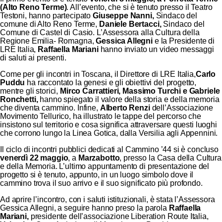
(Alto Reno Terme)
. All’evento, che si è tenuto presso il Teatro
Testoni, hanno partecipato
Giuseppe Nanni,
Sindaco del
comune di Alto Reno Terme,
Daniele Bertacci,
Sindaco del
Comune di Castel di Casio. L’Assessora alla Cultura della
Regione Emilia- Romagna,
Gessica Allegni
e la Presidente di
LRE Italia,
Raffaella Mariani
hanno inviato un video messaggi
di saluti ai presenti.
Come per gli incontri in Toscana, il Direttore di LRE Italia,
Carlo
Puddu
ha raccontato la genesi e gli obiettivi del progetto,
mentre gli storici,
Mirco Carrattieri, Massimo Turchi e Gabriele
Ronchetti,
hanno spiegato il valore della storia e della memoria
che diventa cammino. Infine,
Alberto Renzi
dell’Associazione
Movimento Tellurico, ha illustrato le tappe del percorso che
insistono sul territorio e cosa significa attraversare questi luoghi
che corrono lungo la Linea Gotica, dalla Versilia agli Appennini.
Il ciclo di incontri pubblici dedicati al Cammino ’44 si è concluso
venerdì 22 maggio
, a
Marzabotto
, presso la Casa della Cultura
e della Memoria. L’ultimo appuntamento di presentazione del
progetto si è tenuto, appunto, in un luogo simbolo dove il
cammino trova il suo arrivo e il suo significato più profondo.
Ad aprire l’incontro, con i saluti istituzionali, è stata l’Assessora
Gessica Allegni, a seguire hanno preso la parola
Raffaella
Mariani,
presidente dell’associazione Liberation Route Italia,