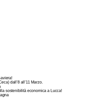
Baviera!
eca) dall’8 all’11 Marzo.
a
lla sostenibilità economica a Lucca!
magna