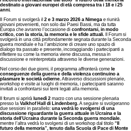
destinato a giovani europei di età compresa tra i 18 e i 25
anni.
Il Forum si svolgerà il
2 e 3 marzo 2026 a Nimega
e riunirà
giovani provenienti, non solo dai Paesi Bassi, ma da tutta
Europa che avranno l’occasione di
confrontarsi, in modo
critico, con la storia, la memoria e le sfide attuali.
Il Forum si
svolgerà in una città profondamente segnata durante la Seconda
guerra mondiale e ha l’ambizione di creare uno spazio di
dialogo tra passato e presente, incoraggiando i partecipanti a
riflettere su come la memoria viene discussa, messa in
discussione e reinterpretata attraverso le diverse generazioni.
Nel corso dei due giorni, il programma affronterà come
le
conseguenze della guerra
e della violenza continuino a
plasmare le società odierne.
Attraverso discussioni plenarie,
workshop e visite ai luoghi di memoria, i partecipanti saranno
invitati a confrontarsi sui temi legati alla memoria.
Il forum si aprirà
lunedì 2
marzo con una sessione plenaria
presso la
Valkhof Hall di Lindenberg.
A seguire si svolgeranno
due sessioni in parallelo:
una vedrà lo svolgersi di una
discussione riguardante la guerra attuale in Ucraina e la
storia dell’Ucraina durante la Seconda guerra mondiale
,
mentre l’altra vedrà lo svolgersi di un workshop dal titolo
“Il
futuro della memoria”, tenuto dalla Scuola di Pace di Monte